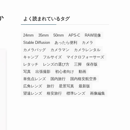
か
よく読まれているタグ
24mm
35mm
50mm
APS-C
RAW現像
Stable Diffusion
あったら便利
カメラ
カメラバッグ
カメラマン
カメラレンタル
キャンプ
フルサイズ
マイクロフォーサーズ
レタッチ
レンズの選び方
三脚
保存版
写真
出張撮影
初心者向け
動画
単焦点レンズ
国内旅行
国内格安航空券
広角レンズ
旅行
星景写真
最新版
望遠レンズ
格安旅行
標準レンズ
画像編集